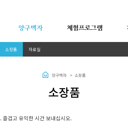
양구백자
체험프로그램
소장품
자료실
양구백자
소장품
소장품
 즐겁고 유익한 시간 보내십시오.