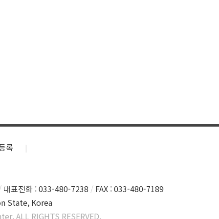
등록
대표전화 : 033-480-7238
FAX : 033-480-7189
n State, Korea
ter. ALL RIGHTS RESERVED.