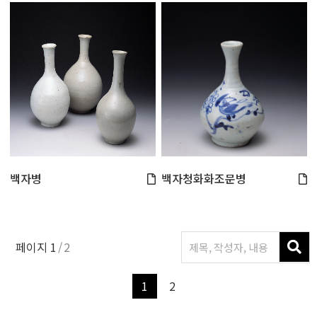
백자병
백자청화화조문병
페이지
1
2
1
2