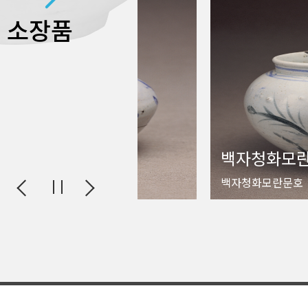
소장품
초충문호
백자청화모
충문호
백자청화모란문호