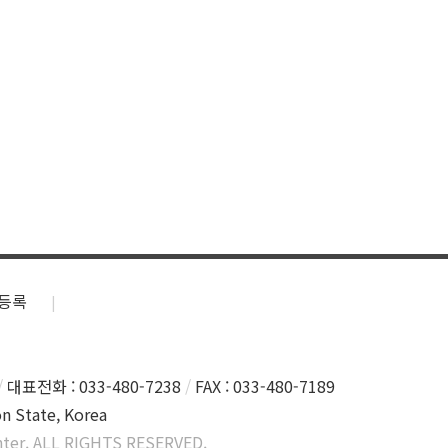
등록
대표전화 : 033-480-7238
FAX : 033-480-7189
n State, Korea
ter. ALL RIGHTS RESERVED.