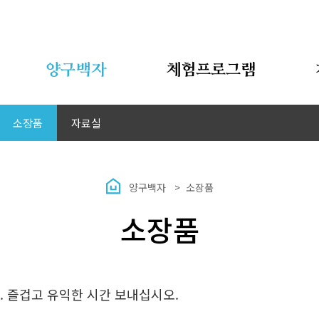
양구백자
체험프로그램
소장품
자료실
양구백자
소장품
소장품
 즐겁고 유익한 시간 보내십시오.