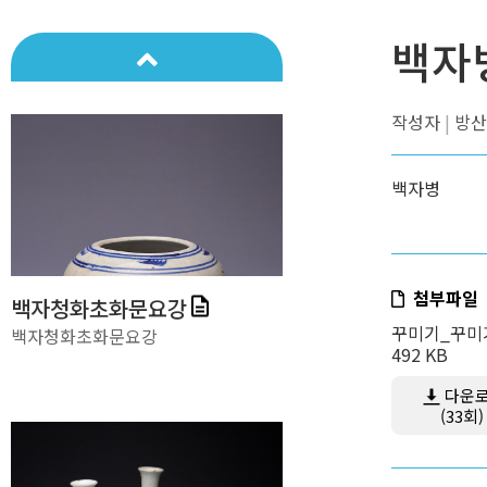
백자청화福자문사발
백자청화福자문사발
백자
작성자
방산
백자병
첨부파일
백자청화초화문요강
꾸미기_꾸미기
백자청화초화문요강
492 KB
다운
(33회)