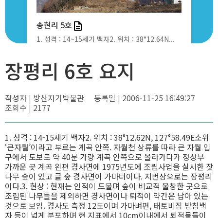
송현리 5호
장평리 6호
8°12.6...
1. 성격 : 14~15세기 백자2. 위치 : 38°12.64N...
1. 성격 : 14
장평리 6호 요지
작성자
방산자기박물관
등록일
2006-11-25 16:49:27
조회수
2177
1. 성격 : 14-15세기 백자2. 위치 : 38°12.62N, 127°58.49E소위
‘큰자월’이라고 부르는 계곡 안쪽. 자월천 상류를 따라 큰 자월 입
구에서 도보로 약 40분 가량 계곡 안쪽으로 올라가다가 정상부
가까운 곳 계곡 왼편 경사면에 1975년도에 조림사업을 실시한 잣
나무 숲이 있고 글 숲 경사면이 가마터이다. 지번상으로는 장평리
이다.3. 현상 : 현재는 인적이 드물며 숲이 비교적 울창한 곳으로
조림된 나무들을 제외하면 경사면이나 퇴적이 약간은 남아 있는
것으로 보임. 경사도 측정 12도이며 가마벼편, 태토비짐 받침백
자 등이 넓게 분포하며 현 지표에서 10cm이내에서 퇴적물들이