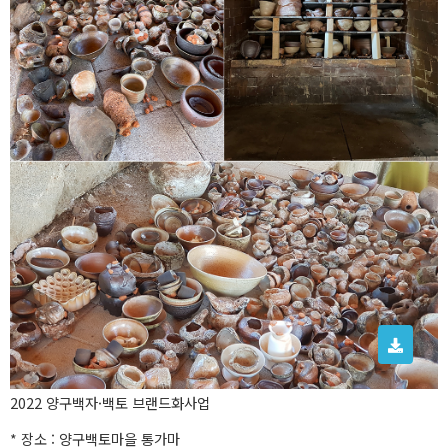
2022 양구백자·백토 브랜드화사업
* 장소 : 양구백토마을 통가마