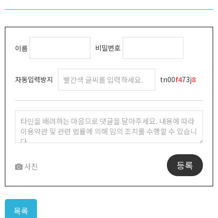
비밀번호
이름
자동입력방지
tn00
f
4
73j
8
등록
사진
목록