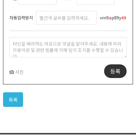
자동입력방지
vm9
a
p89y
4
9
등록
사진
목록