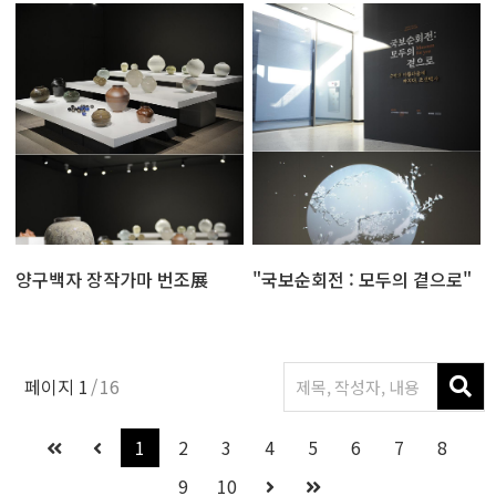
양구백자 장작가마 번조展
"국보순회전 : 모두의 곁으로"
페이지
1
16
1
2
3
4
5
6
7
8
9
10