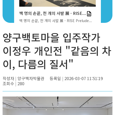
E Prel...
백 명의 손끝, 천 개의 사발 展 - RISE...
양구백토마을
relude본...
백 명의 손끝, 천 개의 사발 展 - RISE Prelude...
양구백토마을 
양구백토마을 입주작가
이정우 개인전 "같음의 차
이, 다름의 질서"
작성자
양구백자박물관
등록일
2026-03-07 11:51:19
조회수
280