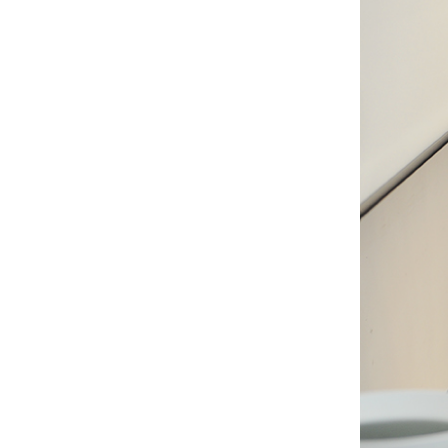
"국보순회전 : 모두의 곁으로...
개막식장소 : 양구백자박물관 영상...
2024 백자의 여름 기획전 오...
2024 백자의 여름 기획전양구의자...