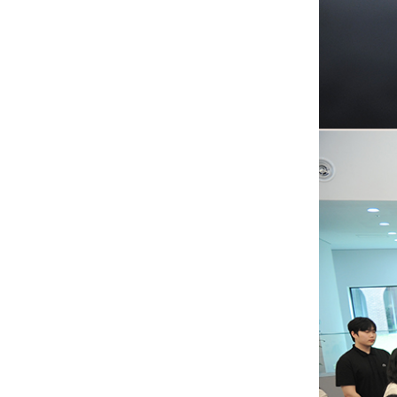
조은미 개인전 "間 사이잇다...
양구백자박물관 창작스튜디오 입주...
양구백자 장작가마 번조展
양구백자 장작가마 번조展양구백토...