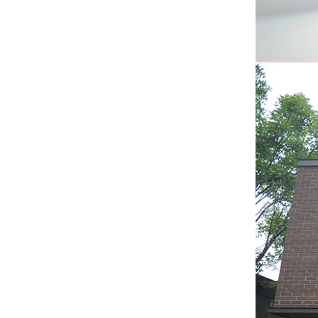
양구군 - 아시아현대 도예전...
일시 :2024. 5. 17장소 :양구백자박...