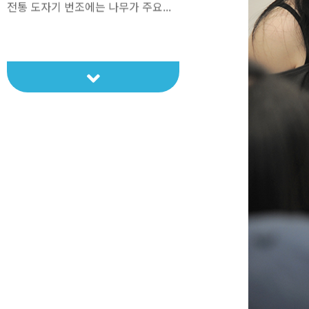
전통 도자기 번조에는 나무가 주요...
2025 현대도예-'협력의 미학...
"2025 현대도예 - '협력의 미학'장...