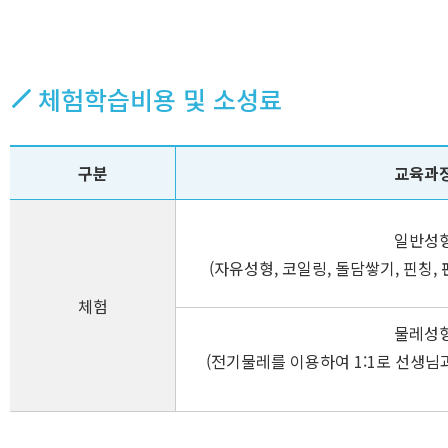
체험학습비용 및 소성료
구분
교육과
일반성
(자유성형, 코일링, 돌담쌓기, 핀칭,
체험
물레성
(전기물레를 이용하여 1:1로 선생님