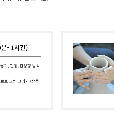
0분~1시간)
담쌓기, 핀칭, 판성형 방식
안료로 그림 그리기 (상품