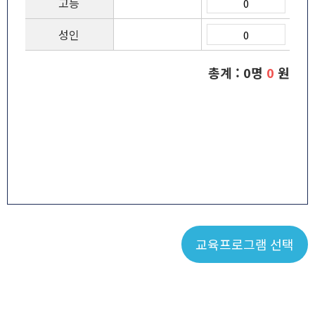
고등
성인
총계 :
0
명
0
원
교육프로그램 선택