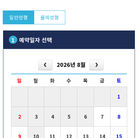
일반성형
물레성형
1
예약일자 선택
2026년 8월
일
월
화
수
목
금
토
1
2
3
4
5
6
7
8
9
10
11
12
13
14
15