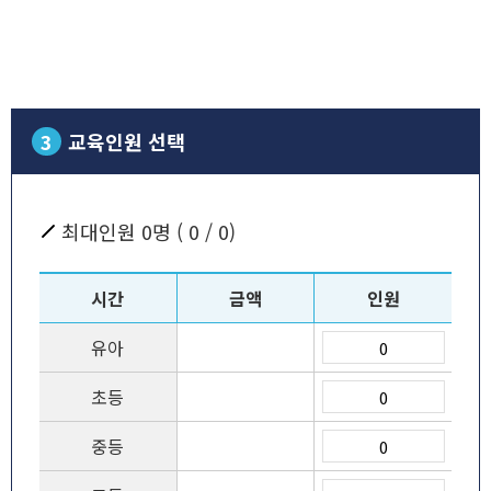
3
교육인원 선택
최대인원
0
명 (
0
/
0
)
시간
금액
인원
유아
초등
중등