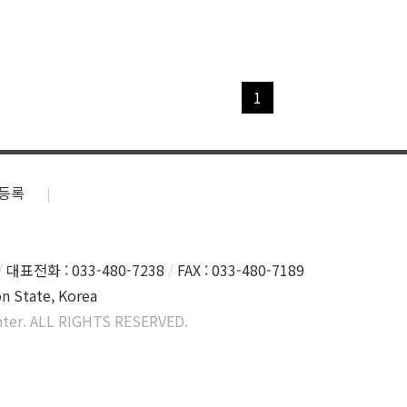
1
등록
대표전화 : 033-480-7238
FAX : 033-480-7189
n State, Korea
ter. ALL RIGHTS RESERVED.