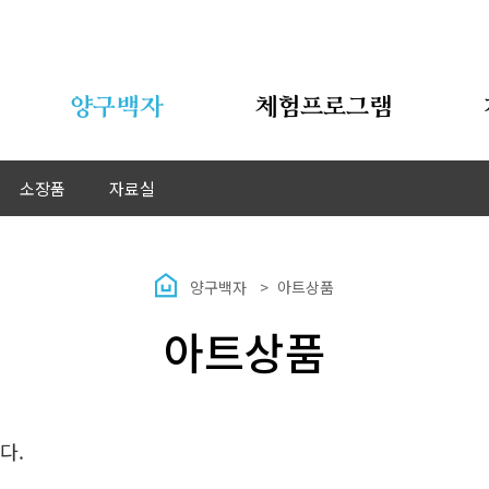
양구백자
체험프로그램
소장품
자료실
양구백자
아트상품
아트상품
다.