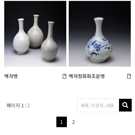
백자병
백자청화화조문병
페이지
1
2
1
2