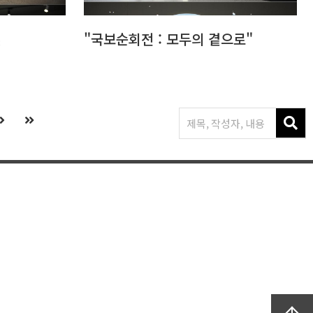
展
"국보순회전 : 모두의 곁으로"