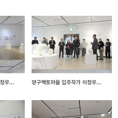
우...
양구백토마을 입주작가 이정우...