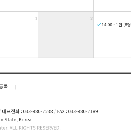
1
2
14:00 - 1건 (8명
등록
대표전화 : 033-480-7238
FAX : 033-480-7189
n State, Korea
ter. ALL RIGHTS RESERVED.