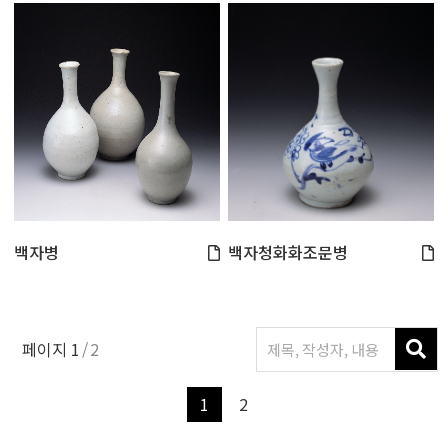
백자병
백자청화화조문병
페이지
1
2
1
2