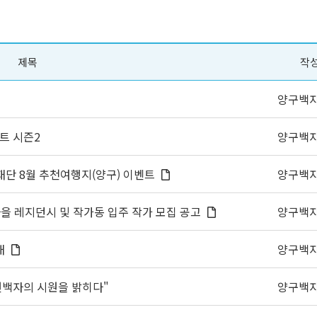
제목
작
양구백
트 시즌2
양구백
재단 8월 추천여행지(양구) 이벤트
양구백
토마을 레지던시 및 작가동 입주 작가 모집 공고
양구백
내
양구백
선백자의 시원을 밝히다"
양구백