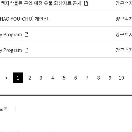
 양구백자박물관 구입 예정 유물 화상자료 공개
양구백
O YOU-CHU) 개인전
양구백
cy Program
양구백
cy Program
양구백
1
2
3
4
5
6
7
8
9
10
등록