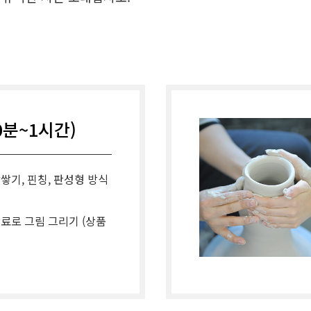
0분~1시간)
담쌓기, 핀칭, 판성형 방식
안료로 그림 그리기 (상품