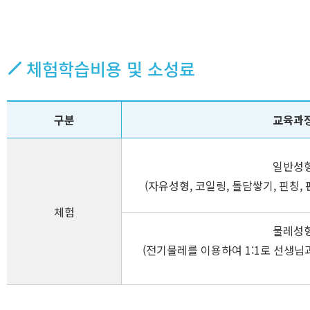
체험학습비용 및 소성료
구분
교육과
일반성
(자유성형, 코일링, 돌담쌓기, 핀칭,
체험
물레성
(전기물레를 이용하여 1:1로 선생님