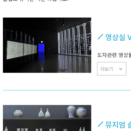
영상실 V
도자관련 영상물
더보기
뮤지엄 숍