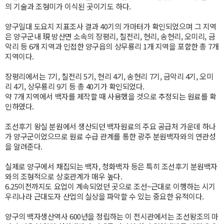
의 기술과 조형미가 이식된 곳이기도 하다.
양구일대 도요지 지표조사 결과 40기의 가마터가 확인되었으며 그 지역
은 양구군내 現 방산면 소속의 장평리, 칠전리, 현리, 송현리, 오미리, 금
악리 등 6개 지역과 인접한 양구읍의 상무룡리 1개 지역을 포함한 총 7개
지역이다.
장평리에서는 7기, 칠전리 5기, 현리 4기, 송현리 7기, 금악리 4기, 오미
리 4기, 상무룡리 9기 등 총 40기가 확인되었다.
약 7개 지역에서 백자를 제작할 때 사용했을 것으로 추정되는 원료를 확
인하였다.
조선후기 왕실 분원에서 생산되던 백자원료의 주요 공급처 가운데 하나
가 양구군이었으므로 원료 수급 관계를 통한 광주 분원백자와의 연관성
을 알려준다.
실제로 양구에서 채집되는 백자, 청화백자 등은 특히 조선후기 분원백자
와의 조형적으로 상호관계가 매우 높다.
6.25이전까지도 요업이 계속되었던 곳으로 조선~근대로 이행하는 시기
우리나라 근대도자 산업의 실상을 파악할 수 있는 중요한 유적이다.
양구의 백자생산역사 600년을 정립하는 이 전시관에서는 조선왕조의 마