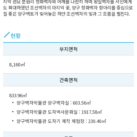
지막 관요 분원리 청화백자와 어깨를 나란히 하며 왕실백자를 서민에게
도 확대하였던 조선백자의 마지막 꽃, 양구 청화백자 항아리를 중심으로
질 좋은 양구백토가 빚어놓은 하얀 조선백자의 빛과 그 흐름을 펼친다.
현황
부지면적
8,160㎡
건축면적
833.96㎡
양구백자박물관 양구백자실 : 603.56㎡
양구백자박물관 도자역사문화실 : 1917.58㎡
양구백자박물관 도자기 제작 체험장 : 230.40㎡