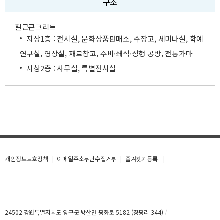
구조
철근콘크리트
지상1층 : 전시실, 문화상품판매소, 수장고, 세미나실, 학예
연구실, 영상실, 재료창고, 수비·쇄석·성형 공방, 전통가마
지상2층 : 사무실, 특별전시실
개인정보보호정책
이메일주소무단수집거부
즐겨찾기등록
24502 강원특별자치도 양구군 방산면 평화로 5182 (장평리 344)