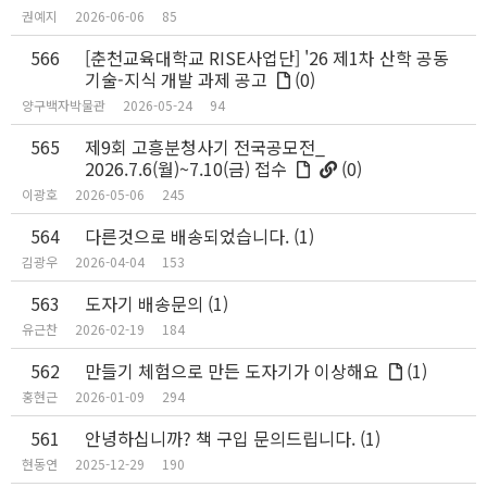
권예지
2026-06-06
85
566
[춘천교육대학교 RISE사업단] '26 제1차 산학 공동
기술-지식 개발 과제 공고
(0)
양구백자박물관
2026-05-24
94
565
제9회 고흥분청사기 전국공모전_
2026.7.6(월)~7.10(금) 접수
(0)
이광호
2026-05-06
245
564
다른것으로 배송되었습니다.
(1)
김광우
2026-04-04
153
563
도자기 배송문의
(1)
유근찬
2026-02-19
184
562
만들기 체험으로 만든 도자기가 이상해요
(1)
홍현근
2026-01-09
294
561
안녕하십니까? 책 구입 문의드립니다.
(1)
현동연
2025-12-29
190