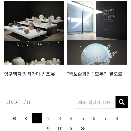
양구백자 장작가마 번조展
"국보순회전 : 모두의 곁으로"
페이지
1
16
1
2
3
4
5
6
7
8
9
10