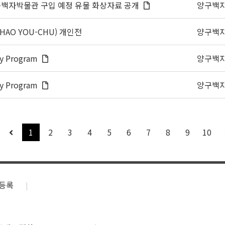
 양구백자박물관 구입 예정 유물 화상자료 공개
양구백
O YOU-CHU) 개인전
양구백
cy Program
양구백
cy Program
양구백
1
2
3
4
5
6
7
8
9
10
등록