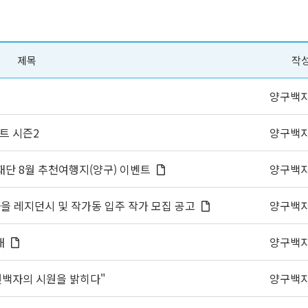
제목
작
양구백
트 시즌2
양구백
재단 8월 추천여행지(양구) 이벤트
양구백
토마을 레지던시 및 작가동 입주 작가 모집 공고
양구백
내
양구백
선백자의 시원을 밝히다"
양구백