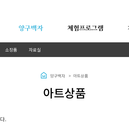
양구백자
체험프로그램
소장품
자료실
양구백자
아트상품
아트상품
다.