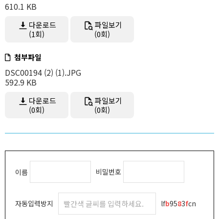
610.1 KB
다운로드
파일보기
(1회)
(0회)
첨부파일
DSC00194 (2) (1).JPG
592.9 KB
다운로드
파일보기
(0회)
(0회)
비밀번호
이름
자동입력방지
lf
b
95
8
3
f
cn