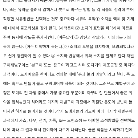
조절이 다소 틀려지기 때문이다.유약은 덤벙 담그거나, 스프레이 건을 사용하거
나, 또는 유약을 흘려서 입히거나 붓으로 바르는 방법 등 각 작품의 성격에 추어
적당한 시유방법을 선택하는 것도 중요하다.시유의 목적① 소지를 액체 및 기체
에 대해서 불포화성을 갖게 한다. (세척용이)② 소지의 표면을 피막하여 미광을
주며 동시에 강도를 증가시킨다. (아름답게)③ 강산과 강알카리 이외에는 거의
녹지 않는다. (아주 미약하게 녹는다.)④ 소지의 오염을 방지하며, 오염되었더라
도 쉽게 청결하게 할 수 있다.⑤ 소지와 반응해서 유와 소지를 일체로 한다.재벌
구이재벌구이는 '본구이'또는 '참구이'라고도 하며 도자기의 제조공정 중 마지막
과정이다. 도자예술을 한마디로 정의할 때에 '흙과 불의 예술'이라고 한다. 즉 도
예는 흙으로 만들어 불로 구워내어야 작품이 되는 것이다. 그러므로 재벌구이 과
정은 도예의 전 과정 중에서 가장 중요한 부분이며 아무리 잘 만들어서 좋은 유
약을 입혀놓았다 하더라도 마지막 재벌구이 과정에서 적절한 온도와 방법이 틀
어지면 허사로 돌아가는 것이다.각기 도예가들의 의도에 따라 마지막 재벌구이
과정에서 가스, 나무, 전기, 기름, 또는 노천소성 등 어떠한 소성방법을 선택하느
냐에 따라 그 결과 역시 판이하게 다르게 나타난다. 물론 작품을 시작하기 전에