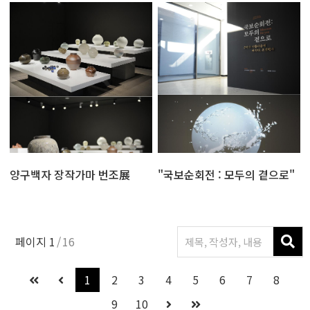
양구백자 장작가마 번조展
"국보순회전 : 모두의 곁으로"
페이지
1
16
1
2
3
4
5
6
7
8
9
10