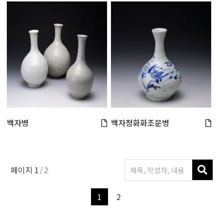
백자병
백자청화화조문병
페이지
1
2
1
2