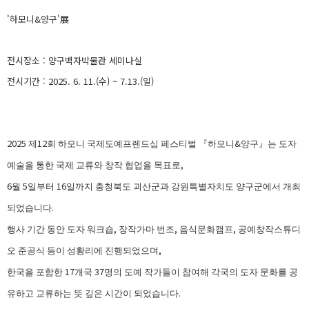
'하모니&양구'展
전시장소 : 양구백자박물관 세미나실
전시기간 : 2025. 6. 11.(수) ~ 7.13.(일)
2025
12
&
제
회 하모니 국제도예프렌드십 페스티벌
『
하모니
양구
』
는 도자
,
예술을 통한 국제 교류와 창작 협업을 목표로
6
5
16
월
일부터
일까지 충청북도 괴산군과 강원특별자치도 양구군에서 개최
.
되었습니다
,
,
,
행사 기간 동안 도자 워크숍
장작가마 번조
음식문화캠프
공예창작스튜디
,
오 준공식 등이 성황리에 진행되었으며
17
37
한국을 포함한
개국
명의 도예 작가들이 참여해 각국의 도자 문화를 공
.
유하고 교류하는 뜻 깊은 시간이 되었습니다