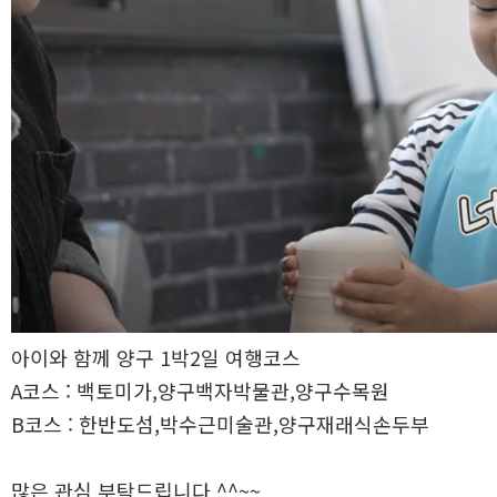
아이와 함께 양구 1박2일 여행코스
A코스 : 백토미가,양구백자박물관,양구수목원
B코스 : 한반도섬,박수근미술관,양구재래식손두부
많은 관심 부탁드립니다 ^^~~