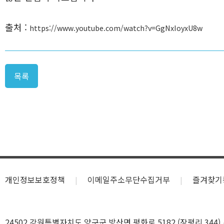
출처 :
https://www.youtube.com/watch?v=GgNxIoyxU8w
목록
개인정보보호정책
이메일주소무단수집거부
즐겨찾기
24502 강원특별자치도 양구군 방산면 평화로 5182 (장평리 344)