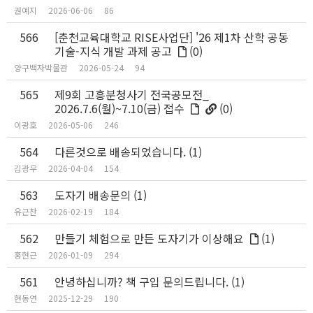
권예지
2026-06-06
86
566
[춘천교육대학교 RISE사업단] '26 제1차 산학 공동
기술-지식 개발 과제 공고
(0)
양구백자박물관
2026-05-24
94
565
제9회 고흥분청사기 전국공모전_
2026.7.6(월)~7.10(금) 접수
(0)
이광호
2026-05-06
246
564
다른것으로 배송되었습니다.
(1)
김광우
2026-04-04
154
563
도자기 배송문의
(1)
유근찬
2026-02-19
184
562
만들기 체험으로 만든 도자기가 이상해요
(1)
홍현근
2026-01-09
294
561
안녕하십니까? 책 구입 문의드립니다.
(1)
현동연
2025-12-29
190