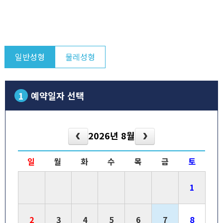
일반성형
물레성형
1
예약일자 선택
2026년 8월
일
월
화
수
목
금
토
1
2
3
4
5
6
7
8