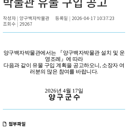
박물관 유물 구입 공고
작성자
양구백자박물관
등록일
2026-04-17 10:37:23
조회수
29267
양구백자박물관에서는
『
양구백자박물관 설치 및 운
영조례
』
에 따라
다음과 같이 유물 구입 계획을 공고하오니
,
소장자 여
러분의 많은 참여를 바랍니다
.
2026
년
4
월
17
일
양 구 군 수
첨부파일