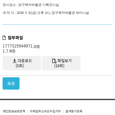
:
전시장소
양구백자박물관 기획전시실
: 2026. 5. 8.(
)
2
,
개 막 식
금
오후
시
양구백자박물관 세미나실
첨부파일
1777525944971.jpg
1.7 MB
다운로드
파일보기
(5회)
(10회)
목록
개인정보보호정책
이메일주소무단수집거부
즐겨찾기등록