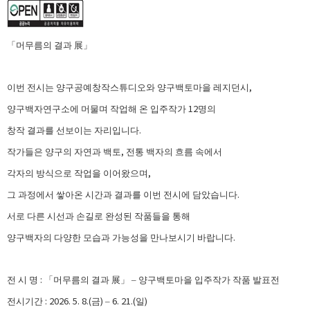
「
머무름의 결과
展
」
,
이번 전시는 양구공예창작스튜디오와 양구백토마을 레지던시
12
양구백자연구소에 머물며 작업해 온 입주작가
명의
.
창작 결과를 선보이는 자리입니다
,
작가들은 양구의 자연과 백토
전통 백자의 흐름 속에서
,
각자의 방식으로 작업을 이어왔으며
.
그 과정에서 쌓아온 시간과 결과를 이번 전시에 담았습니다
서로 다른 시선과 손길로 완성된 작품들을 통해
.
양구백자의 다양한 모습과 가능성을 만나보시기 바랍니다
:
전 시 명
「
머무름의 결과
展
」 –
양구백토마을 입주작가 작품 발표전
: 2026. 5. 8.(
)
6. 21.(
)
전시기간
금
–
일