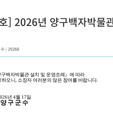
2호] 2026년 양구백자박물
회수
29268
양구백자박물관 설치 및 운영조례
』
에 따라
공고하오니
,
소장자 여러분의 많은 참여를 바랍니다
.
026
년
4
월
17
일
양 구 군 수