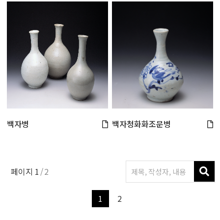
백자병
백자청화화조문병
페이지
1
2
1
2